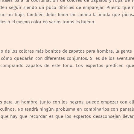
ntales para la coordinación de colores de zapatos y ropa de 
den seguir siendo un poco difíciles de emparejar. Puesto que n
ue un traje, también debe tener en cuenta la moda que piensa 
des o el mismo color en varios tonos es bueno.
o de los colores más bonitos de zapatos para hombre, la gente 
cómo quedarán con diferentes conjuntos. Si es de los aventure
 comprando zapatos de este tono. Los expertos predicen qu
s para un hombre, junto con los negros, puede empezar con ell
asculinos. No tendrá ningún problema en combinarlos con pantal
que hay que recordar es que los expertos desaconsejan llevar