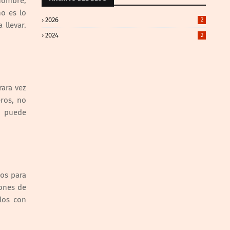
hombre,
o es lo
2026
2
llevar.
2024
2
rara vez
ros, no
e puede
os para
ones de
los con