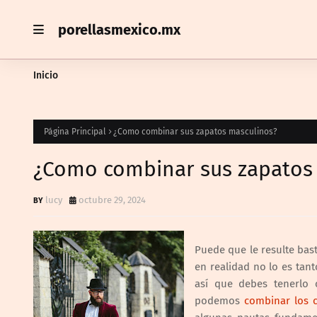
porellasmexico.mx
Inicio
Página Principal
¿Como combinar sus zapatos masculinos?
¿Como combinar sus zapatos
lucy
octubre 29, 2024
Puede que le resulte bast
en realidad no lo es tan
así que debes tenerlo
podemos
combinar los c