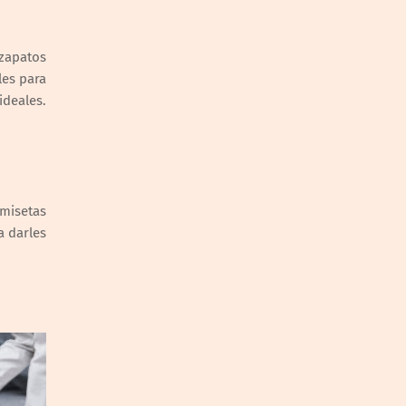
zapatos
les para
deales.
amisetas
a darles