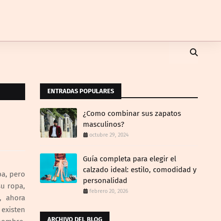
ENTRADAS POPULARES
¿Como combinar sus zapatos
masculinos?
octubre 29, 2024
Guía completa para elegir el
calzado ideal: estilo, comodidad y
pa, pero
personalidad
su ropa,
febrero 20, 2026
, ahora
existen
ARCHIVO DEL BLOG