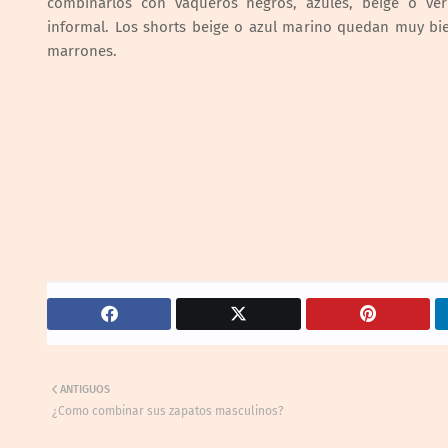
combinarlos con vaqueros negros, azules, beige o ve
informal. Los shorts beige o azul marino quedan muy bi
marrones.
ANTIGUOS
¿Como combinar sus zapatos masculinos?