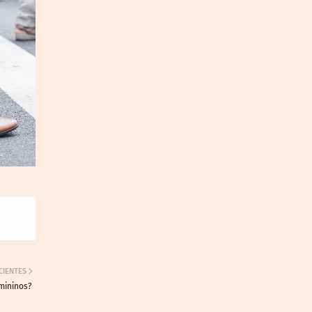
CIENTES
mininos?