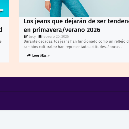
Los jeans que dejarán de ser tenden
d
en primavera/verano 2026
lucy
febrero 20, 2026
e
Durante décadas, los jeans han funcionado como un reflejo d
cambios culturales: han representado actitudes, épocas…
Leer Más »