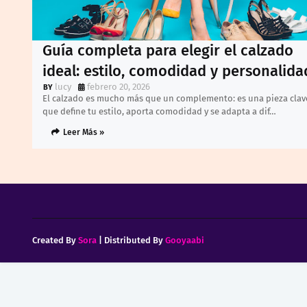
Guía completa para elegir el calzado
ideal: estilo, comodidad y personalida
lucy
febrero 20, 2026
El calzado es mucho más que un complemento: es una pieza clav
que define tu estilo, aporta comodidad y se adapta a dif…
Leer Más »
Created By
Sora
| Distributed By
Gooyaabi